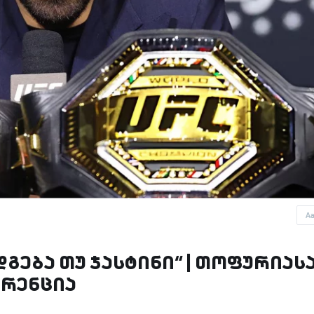
A
გება თუ ჯასტინი“ | თოფურიას
ერენცია