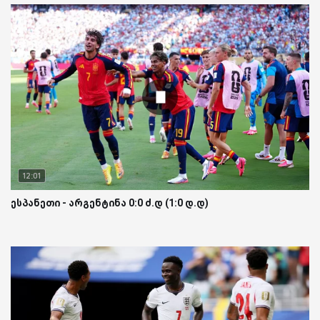
12:01
ესპანეთი - არგენტინა 0:0 ძ.დ (1:0 დ.დ)