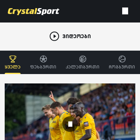
ვიდეოები
ყველა
ფეხბურთი
კალათბურთი
ჩოგბურთი