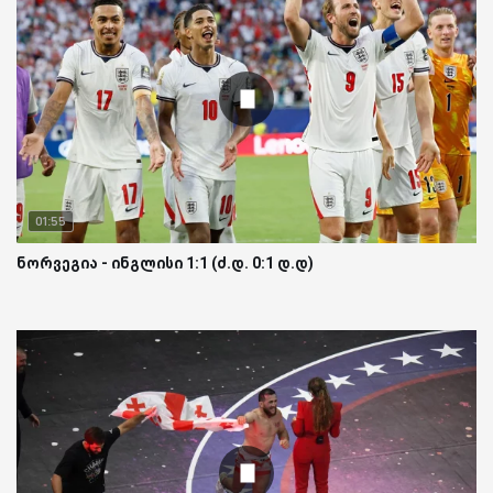
01:55
ნორვეგია - ინგლისი 1:1 (ძ.დ. 0:1 დ.დ)