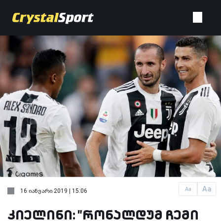
Aa
Aa
16 იანვარი 2019 | 15:06
კიელინი: "რონალდუმ ჩემი