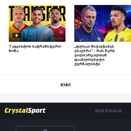
7 აგვისტოს სატრანსფერო
„ფლიკი მიქაუტაძეს
ზონა
ესაუბრა“ - რას წერს
ვილიარეალთან
დაახლოებული
ჟურნალისტი
მეტი
ჩვენ შესახებ