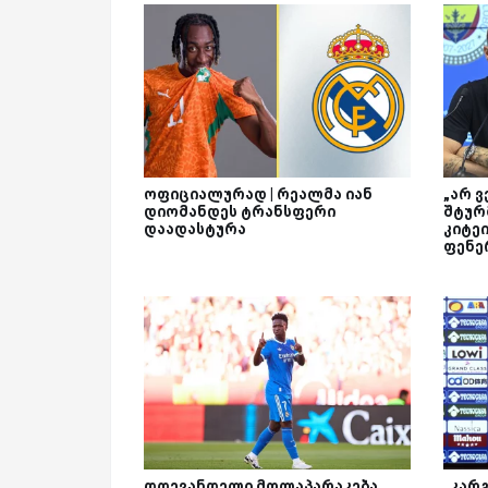
ოფიციალურად | რეალმა იან
„არ ვ
დიომანდეს ტრანსფერი
შტურ
დაადასტურა
კიტე
ფენე
დღევანდელი მოლაპარაკება
„კარ