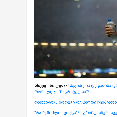
ასევე იხილეთ -
"შეგიძლია დედამიწა დ
რონალდუს "მაკრატელას"?
რონალდუს მორიგი რეკორდი ჩემპიონთ
"რა შემიძლია ვთქვა"? - კრიშტიანუმ სა