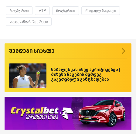
ჩოგბურთი
ATP
ჩოგბურთი
რაფაელ ნადალი
ალექსანდრ ზვერევი
შემდეგი სიახლე
საბალენკას ისევ აკრიტიკებენ |
მიზეზი წაგების შემდეგ
გაკეთებული განცხადებაა