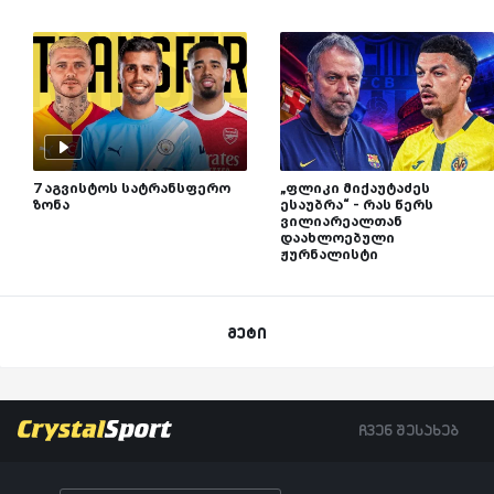
7 აგვისტოს სატრანსფერო
„ფლიკი მიქაუტაძეს
ზონა
ესაუბრა“ - რას წერს
ვილიარეალთან
დაახლოებული
ჟურნალისტი
მეტი
ჩვენ შესახებ