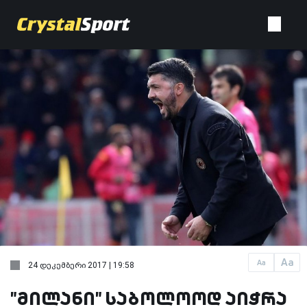
Aa
Aa
24 დეკემბერი 2017 | 19:58
"მილანი" საბოლოოდ აიჭრა