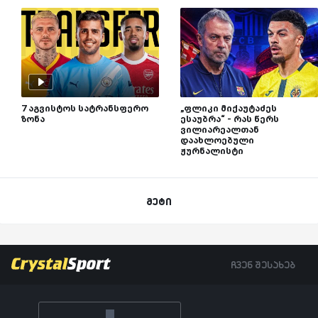
7 აგვისტოს სატრანსფერო
„ფლიკი მიქაუტაძეს
ზონა
ესაუბრა“ - რას წერს
ვილიარეალთან
დაახლოებული
ჟურნალისტი
მეტი
ჩვენ შესახებ