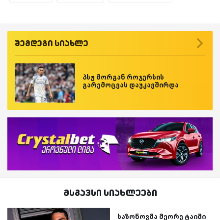
შემდეგი სიახლე
პსჟ მორგან როჯერსის
გარემოცვას დაუკავშირდა
მსგავსი სიახლეები
საზონოვმა მეორე ტაიმი