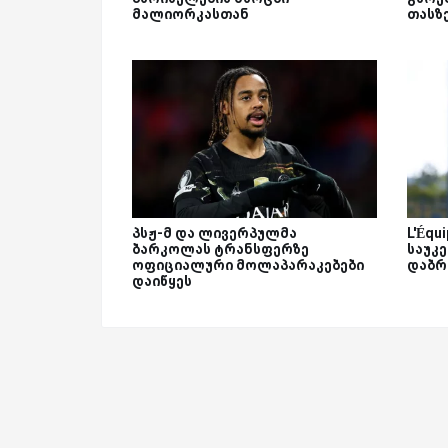
მალიორკასთან
თასზ
პსჟ-მ და ლივერპულმა
L'Équ
ბარკოლას ტრანსფერზე
საუკ
ოფიციალური მოლაპარაკებები
დაბრ
დაიწყეს