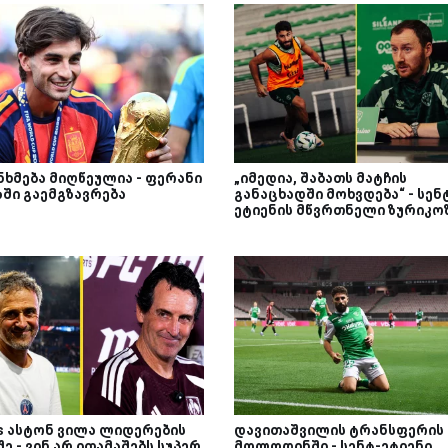
ნხმება მიღწეულია - ფერანი
„იმედია, შაბათს მატჩის
ზში გაემგზავრება
განაცხადში მოხვდება“ - სენ
ეტიენის მწვრთნელი ზურიკო
Vs ასტონ ვილა ლიდერების
დავითაშვილის ტრანსფერის
ე - ვინ არ ითამაშებს სუპერ
მოლოდინში - სენტ-ეტიენი