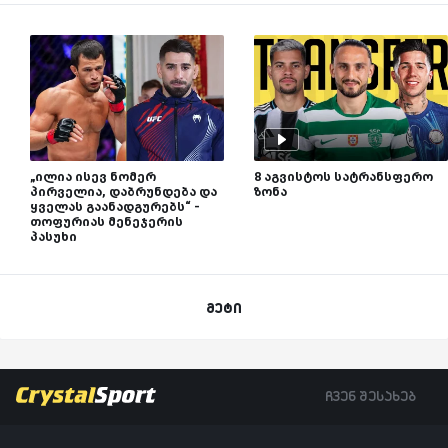
„ილია ისევ ნომერ
8 აგვისტოს სატრანსფერო
პირველია, დაბრუნდება და
ზონა
ყველას გაანადგურებს“ -
თოფურიას მენეჯერის
პასუხი
მეტი
ჩვენ შესახებ