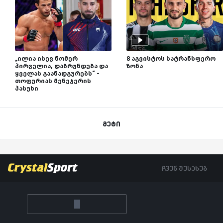
„ილია ისევ ნომერ
8 აგვისტოს სატრანსფერო
პირველია, დაბრუნდება და
ზონა
ყველას გაანადგურებს“ -
თოფურიას მენეჯერის
პასუხი
მეტი
ჩვენ შესახებ