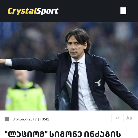
Aa
Aa
8 ივნისი 2017 | 13:42
"ლაციომ" სიმონე ინძაგის