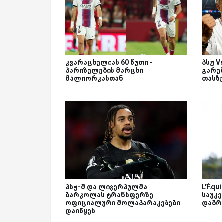
კვარაცხელიას 60 წუთი -
პსჟ 
პარიზელების მარცხი
გარეშ
მალიორკასთან
თასზ
პსჟ-მ და ლივერპულმა
L'Équ
ბარკოლას ტრანსფერზე
საუკ
ოფიციალური მოლაპარაკებები
დაბრ
დაიწყეს