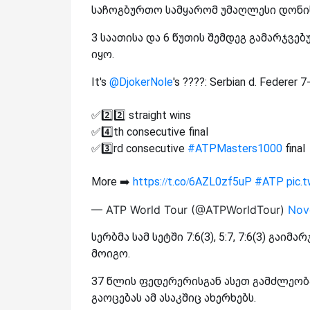
საჩოგბურთო სამყარომ უმაღლესი დონი
3 საათისა და 6 წუთის შემდეგ გამარჯვე
იყო.
It's
@DjokerNole
's ????: Serbian d. Federer 7
✅2️⃣2️⃣ straight wins
✅4️⃣th consecutive final
✅3️⃣rd consecutive
#ATPMasters1000
final
More ➡️
https://t.co/6AZL0zf5uP
#ATP
pic.
— ATP World Tour (@ATPWorldTour)
Nov
სერბმა სამ სეტში 7:6(3), 5:7, 7:6(3) გა
მოიგო.
37 წლის ფედერერისგან ასეთ გამძლეობა
გაოცებას ამ ასაკშიც ახერხებს.