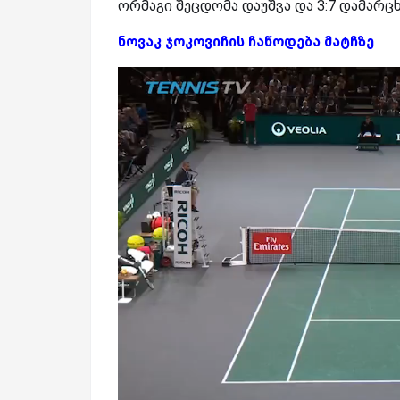
ორმაგი შეცდომა დაუშვა და 3:7 დამარცხ
ნოვაკ ჯოკოვიჩის ჩაწოდება მატჩზე