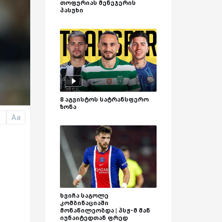
თოფურიას მენეჯერის
პასუხი
8 აგვისტოს სატრანსფერო
ზონა
Aa
a
ი
ხვიჩა საგოლე
კომბინაციაში
მონაწილეობდა | პსჟ-მ მან
იუნაიტედთან ფრედ