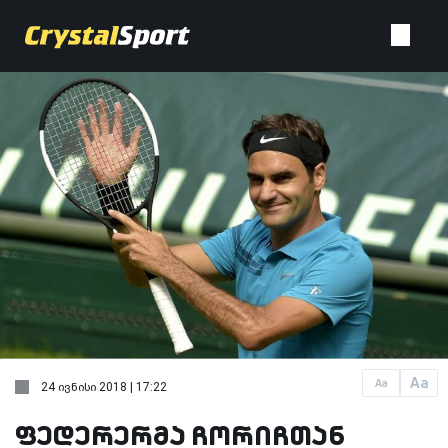
Aa
Aa
24 ივნისი 2018 | 17:22
ფედერერმა ჩორიჩთან