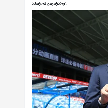
ამიტომ გავატარე".