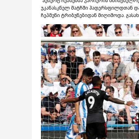
"ჰებერტ ჩეპმენმა კარიერის მნიშვნელო
უკანასკნელ მატჩში ჰადერსფილდთან და
ჩეპმენი ტრიბუნებიდან მიღიმოდა. გას