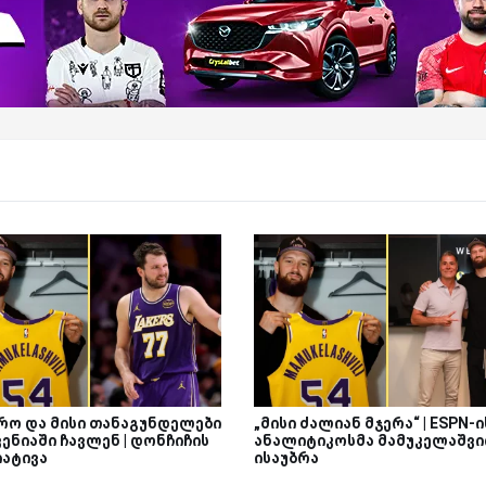
რო და მისი თანაგუნდელები
„მისი ძალიან მჯერა“ | ESPN-ი
ენიაში ჩავლენ | დონჩიჩის
ანალიტიკოსმა მამუკელაშვ
იატივა
ისაუბრა