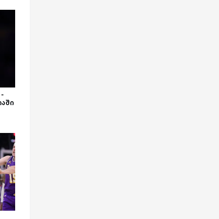
-
იაში