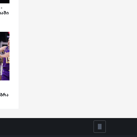
-
იაში
უბრა