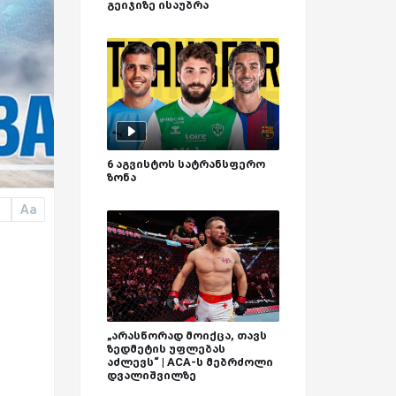
გეიჯიზე ისაუბრა
6 აგვისტოს სატრანსფერო
ზონა
Aa
a
„არასწორად მოიქცა, თავს
ზედმეტის უფლებას
აძლევს“ | ACA-ს მებრძოლი
დვალიშვილზე