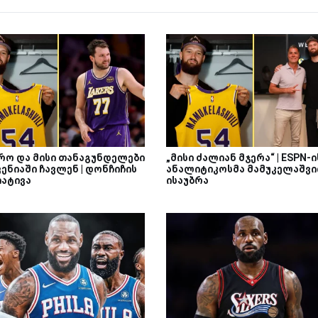
რო და მისი თანაგუნდელები
„მისი ძალიან მჯერა“ | ESPN-ი
ენიაში ჩავლენ | დონჩიჩის
ანალიტიკოსმა მამუკელაშვ
იატივა
ისაუბრა