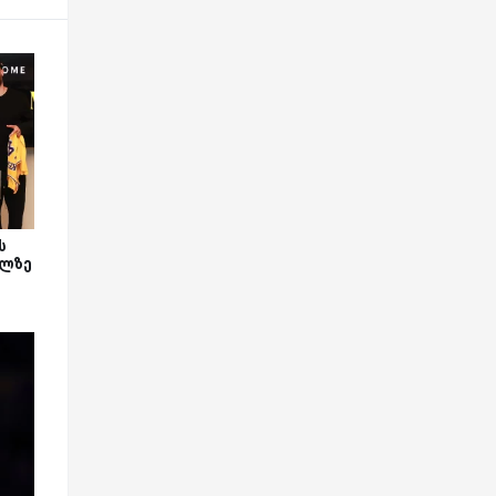
ს
ილზე