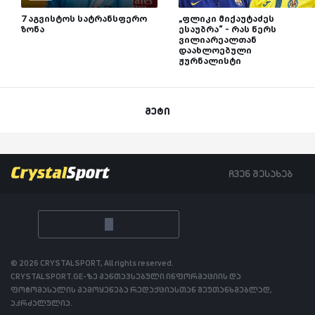
7 აგვისტოს სატრანსფერო
„ფლიკი მიქაუტაძეს
ზონა
ესაუბრა“ - რას წერს
ვილიარეალთან
დაახლოებული
ჟურნალისტი
მეტი
ჩვენ შესახებ
© 2026 CRYSTALSPORT, All rights reserved.
CRYSTALSPORT.GE-ზე განთავსებული ინფორმაციის და
ფოტომასალის გამოყენება რედაქციასთან შეუთანხმებლად,
აკრძალულია.