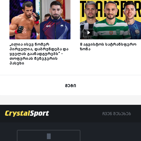
„ილია ისევ ნომერ
8 აგვისტოს სატრანსფერო
პირველია, დაბრუნდება და
ზონა
ყველას გაანადგურებს“ -
თოფურიას მენეჯერის
პასუხი
მეტი
ჩვენ შესახებ