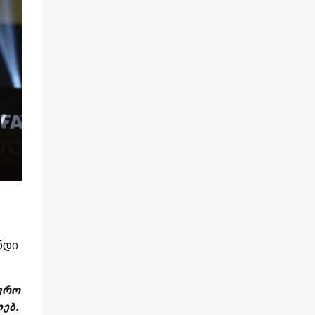
ნდი
უფრო
ღებ.