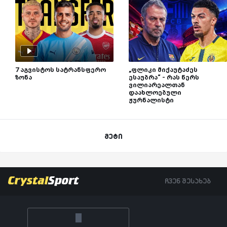
7 აგვისტოს სატრანსფერო
„ფლიკი მიქაუტაძეს
ზონა
ესაუბრა“ - რას წერს
ვილიარეალთან
დაახლოებული
ჟურნალისტი
მეტი
ჩვენ შესახებ