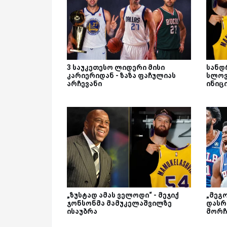
3 საუკეთესო ლიდერი მისი
სანდ
კარიერიდან - ზაზა ფაჩულიას
სლოვ
არჩევანი
ინიც
„ზუსტად ამას ველოდი“ - მეჯიქ
„მეგ
ჯონსონმა მამუკელაშვილზე
დასრ
ისაუბრა
მორჩ