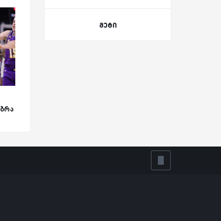
მეტი
უბრა