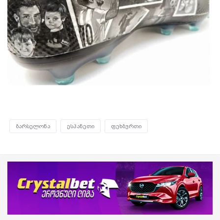
ბარსელონა
ესპანეთი
ფეხბურთი