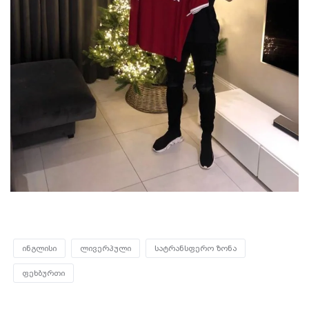
ინგლისი
ლივერპული
სატრანსფერო ზონა
ფეხბურთი