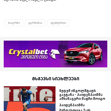
ბაიერნი
გერმანია
ფეხბურთი
მსგავსი სიახლეები
ბუდუმ ინგოლშტადს
გაუტანა - ჰაიდენჰაიმმა
ამხანაგური მატჩი მოიგო
ჰაიდენჰაიმმა
ბუნდესლიგა 2-ის...