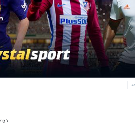
A
ვა...