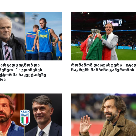
კარგად ვიცნობ და
რომანომ დაადასტურა - იტა
უნეთ...“ - უდინეზეს
ნაკრებს მანჩინი გაწვრთნის
ქტორმა ჩაკვეტაძეზე
ბრა