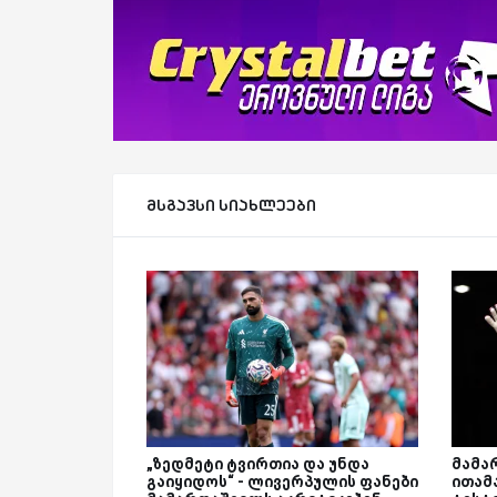
მსგავსი სიახლეები
„ზედმეტი ტვირთია და უნდა
მამა
გაიყიდოს“ - ლივერპულის ფანები
ითამ