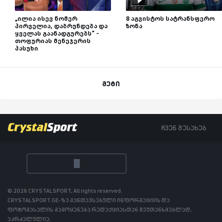
„ილია ისევ ნომერ
8 აგვისტოს სატრანსფერო
პირველია, დაბრუნდება და
ზონა
ყველას გაანადგურებს“ -
თოფურიას მენეჯერის
პასუხი
მეტი
ჩვენ შესახებ
© 2026 CRYSTALSPORT, All rights reserved.
CRYSTALSPORT.GE-ზე განთავსებული ინფორმაციის და
ფოტომასალის გამოყენება რედაქციასთან შეუთანხმებლად,
აკრძალულია.