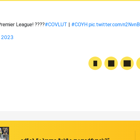
Premier League! ????
#COVLUT
|
#COYH
pic.twitter.com/n2NvnB
, 2023