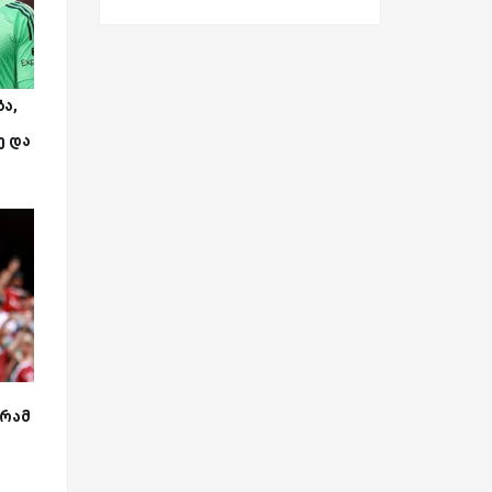
ა,
ე და
გრამ