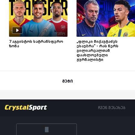
7 აგვისტოს სატრანსფერო
„ფლიკი მიქაუტაძეს
ზონა
ესაუბრა“ - რას წერს
ვილიარეალთან
დაახლოებული
ჟურნალისტი
მეტი
ჩვენ შესახებ