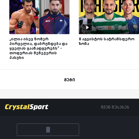
„ილია ისევ ნომერ
8 აგვისტოს სატრანსფერო
პირველია, დაბრუნდება და
ზონა
ყველას გაანადგურებს“ -
თოფურიას მენეჯერის
პასუხი
მეტი
ჩვენ შესახებ