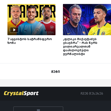
7 აგვისტოს სატრანსფერო
„ფლიკი მიქაუტაძეს
ზონა
ესაუბრა“ - რას წერს
ვილიარეალთან
დაახლოებული
ჟურნალისტი
მეტი
ჩვენ შესახებ