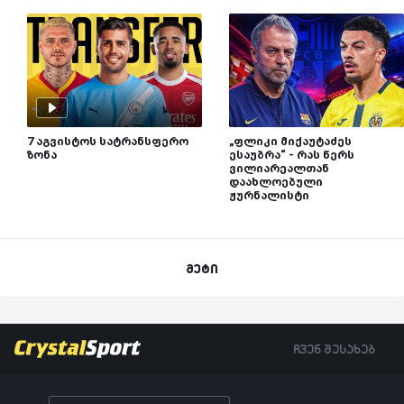
7 აგვისტოს სატრანსფერო
„ფლიკი მიქაუტაძეს
ზონა
ესაუბრა“ - რას წერს
ვილიარეალთან
დაახლოებული
ჟურნალისტი
მეტი
ჩვენ შესახებ