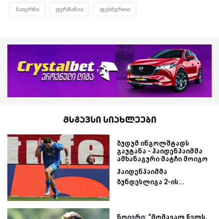
ბაიერნი
გერმანია
ფეხბურთი
მსგავსი სიახლეები
ბუდუმ ინგოლშტადს
გაუტანა - ჰაიდენჰაიმმა
ამხანაგური მატჩი მოიგო
ჰაიდენჰაიმმა
ბუნდესლიგა 2-ის...
ნოიერი: “მომავალ წელს,