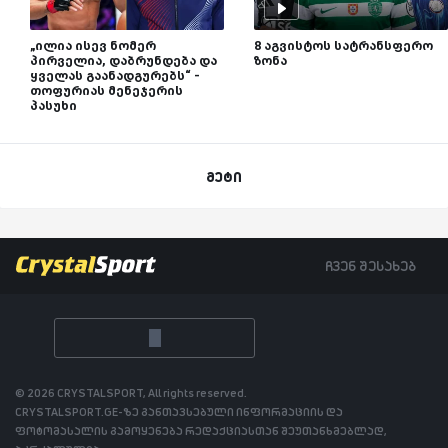
„ილია ისევ ნომერ
8 აგვისტოს სატრანსფერო
პირველია, დაბრუნდება და
ზონა
ყველას გაანადგურებს“ -
თოფურიას მენეჯერის
პასუხი
მეტი
ჩვენ შესახებ
© 2026 CRYSTALSPORT, All rights reserved.
CRYSTALSPORT.GE-ზე განთავსებული ინფორმაციის და
ფოტომასალის გამოყენება რედაქციასთან შეუთანხმებლად,