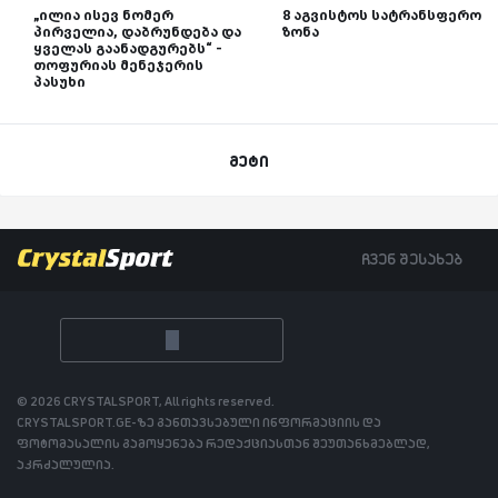
„ილია ისევ ნომერ
8 აგვისტოს სატრანსფერო
პირველია, დაბრუნდება და
ზონა
ყველას გაანადგურებს“ -
თოფურიას მენეჯერის
პასუხი
მეტი
ჩვენ შესახებ
© 2026 CRYSTALSPORT, All rights reserved.
CRYSTALSPORT.GE-ზე განთავსებული ინფორმაციის და
ფოტომასალის გამოყენება რედაქციასთან შეუთანხმებლად,
აკრძალულია.