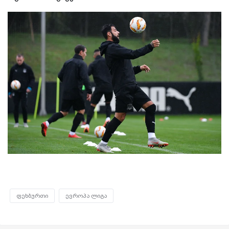
ფეხბურთი
ევროპა ლიგა