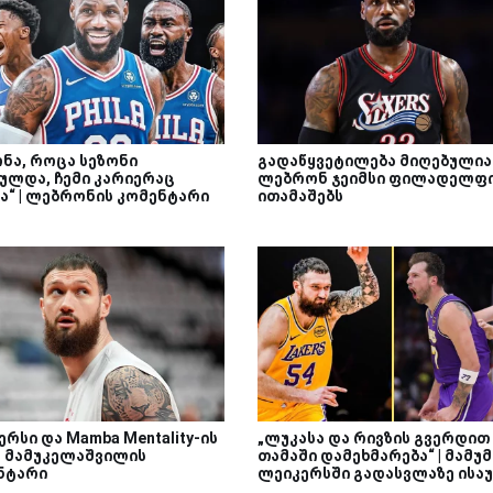
ონა, როცა სეზონი
გადაწყვეტილება მიღებულია 
ულდა, ჩემი კარიერაც
ლებრონ ჯეიმსი ფილადელფ
ა“ | ლებრონის კომენტარი
ითამაშებს
რსი და Mamba Mentality-ის
„ლუკასა და რივზის გვერდით
 | მამუკელაშვილის
თამაში დამეხმარება“ | მამუმ
ნტარი
ლეიკერსში გადასვლაზე ისა