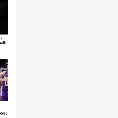
-
იაში
უბრა