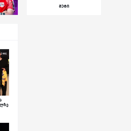
მეტი
ს
ილზე