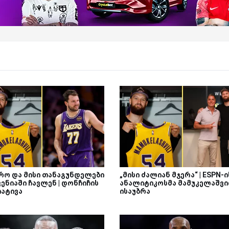
რო და მისი თანაგუნდელები
„მისი ძალიან მჯერა“ | ESPN-ი
ენიაში ჩავლენ | დონჩიჩის
ანალიტიკოსმა მამუკელაშვ
იატივა
ისაუბრა