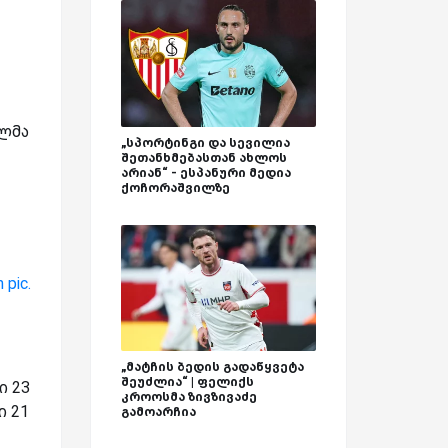
ილმა
„სპორტინგი და სევილია
შეთანხმებასთან ახლოს
არიან“ - ესპანური მედია
ქოჩორაშვილზე
n
pic.
„მატჩის ბედის გადაწყვეტა
შეუძლია“ | ფელიქს
ი 23
კროოსმა ზივზივაძე
ი 21
გამოარჩია