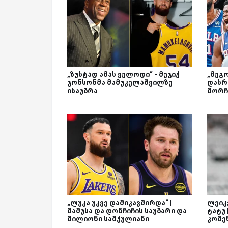
„ზუსტად ამას ველოდი“ - მეჯიქ
„მეგ
ჯონსონმა მამუკელაშვილზე
დასრ
ისაუბრა
მორჩ
„ლუკა უკვე დამიკავშირდა“ |
ლეიკე
მამუსა და დონჩიჩის საუბარი და
ტატუ
მილიონი სამქულიანი
კომე