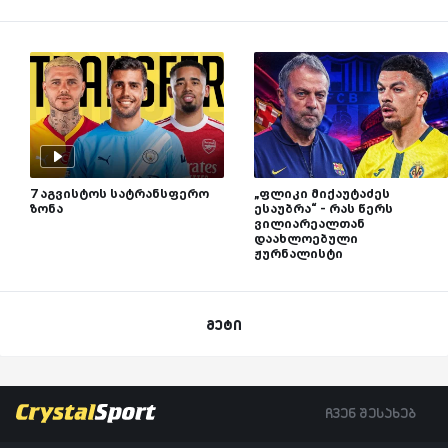
7 აგვისტოს სატრანსფერო
„ფლიკი მიქაუტაძეს
ზონა
ესაუბრა“ - რას წერს
ვილიარეალთან
დაახლოებული
ჟურნალისტი
მეტი
ჩვენ შესახებ