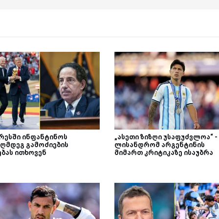
რესში ინფანტინოს
„ასეთი ზიზღი უსაფუძვლოა“ -
აღმდეგ გამოძიების
ლისანდრომ არგენტინის
ებას ითხოვენ
მიმართ კრიტიკაზე ისაუბრა