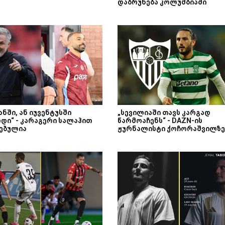
დაბრუნება კოლუმბიაში
ნში, ან იუვენტუსში
„სევილიაში თავს კარგად
დი“ - კარაგერი სალაჰით
წარმოაჩენს“ - DAZN-ის
ებულია
ჟურნალისტი ქოჩორაშვილზე