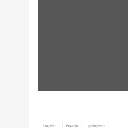
ბაიერნი
რეალი
ფეხბურთი