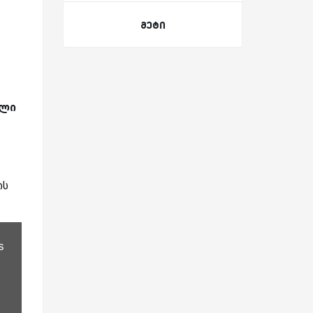
მეტი
ილი
ის
s