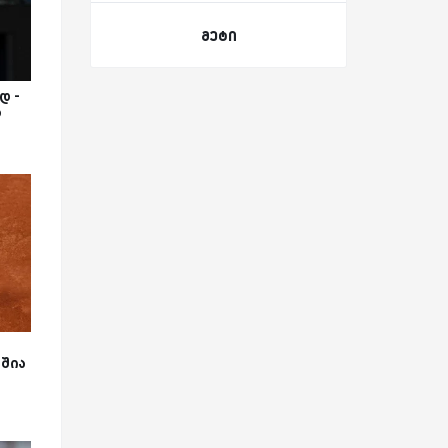
მეტი
დ -
ა
შია