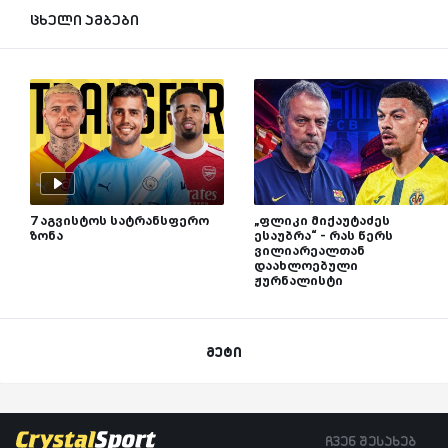
ცხელი ამბები
7 აგვისტოს სატრანსფერო
„ფლიკი მიქაუტაძეს
ზონა
ესაუბრა“ - რას წერს
ვილიარეალთან
დაახლოებული
ჟურნალისტი
მეტი
ჩვენ შესახებ