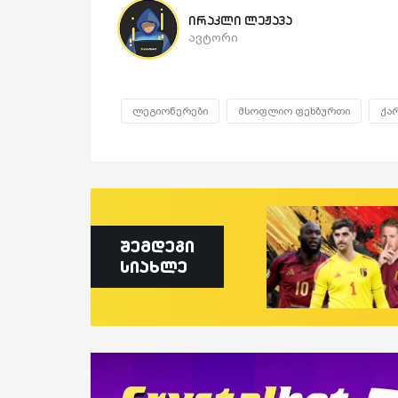
ირაკლი ლეჟავა
ავტორი
ლეგიონერები
მსოფლიო ფეხბურთი
ქა
შემდეგი
სიახლე