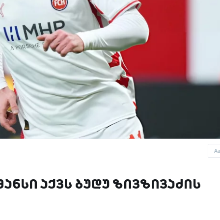
A
 შანსი აქვს ბუდუ ზივზივაძის