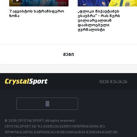
7 აგვისტოს სატრანსფერო
„ფლიკი მიქაუტაძეს
ზონა
ესაუბრა“ - რას წერს
ვილიარეალთან
დაახლოებული
ჟურნალისტი
მეტი
ჩვენ შესახებ
© 2026 CRYSTALSPORT, All rights reserved.
CRYSTALSPORT.GE-ზე განთავსებული ინფორმაციის და
ფოტომასალის გამოყენება რედაქციასთან შეუთანხმებლად,