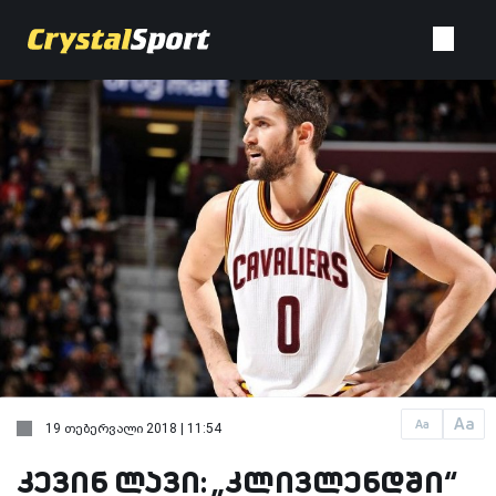
Aa
Aa
19 თებერვალი 2018 | 11:54
კევინ ლავი: „კლივლენდში“