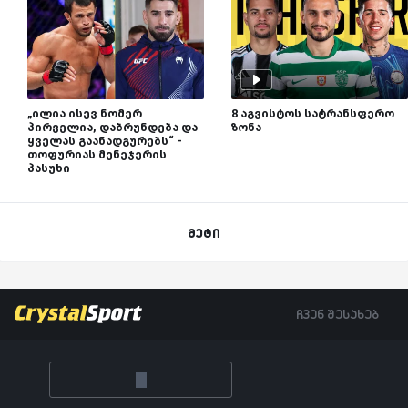
„ილია ისევ ნომერ
8 აგვისტოს სატრანსფერო
პირველია, დაბრუნდება და
ზონა
ყველას გაანადგურებს“ -
თოფურიას მენეჯერის
პასუხი
მეტი
ჩვენ შესახებ